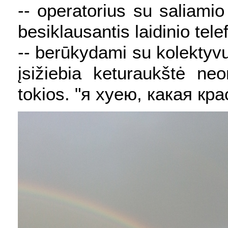
-- operatorius su saliamio 
besiklausantis laidinio tele
-- berūkydami su kolektyvu 
įsižiebia keturaukštė ne
tokios. "я хуею, какая кр