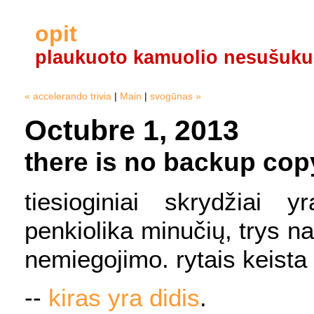
opit
plaukuoto kamuolio nesušuku
« accelerando trivia
|
Main
|
svogūnas »
Octubre 1, 2013
there is no backup cop
tiesioginiai skrydžiai 
penkiolika minučių, trys na
nemiegojimo. rytais keista at
--
kiras yra didis
.