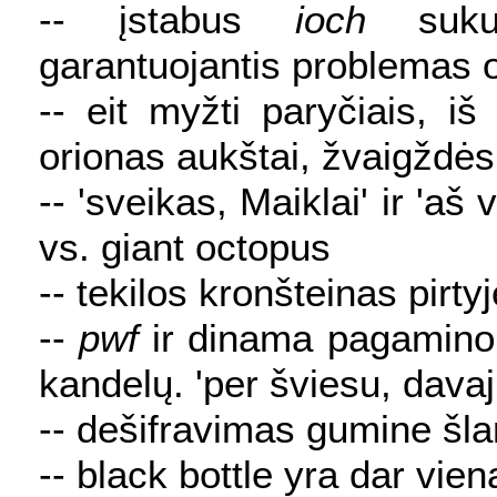
-- įstabus
ioch
sukurt
garantuojantis problemas 
-- eit myžti paryčiais, iš
orionas aukštai, žvaigždės 
-- 'sveikas, Maiklai' ir 'a
vs. giant octopus
-- tekilos kronšteinas pirtyj
--
pwf
ir dinama pagamino 
kandelų. 'per šviesu, davaj
-- dešifravimas gumine šl
-- black bottle yra dar vie