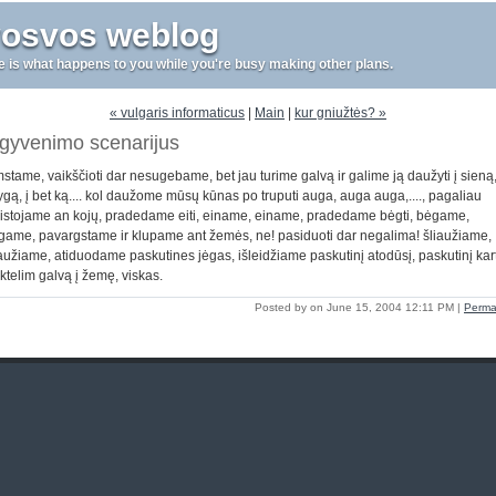
vosvos weblog
fe is what happens to you while you're busy making other plans.
« vulgaris informaticus
|
Main
|
kur gniužtės? »
gyvenimo scenarijus
stame, vaikščioti dar nesugebame, bet jau turime galvą ir galime ją daužyti į sieną,
ygą, į bet ką.... kol daužome mūsų kūnas po truputi auga, auga auga,...., pagaliau
sistojame an kojų, pradedame eiti, einame, einame, pradedame bėgti, bėgame,
game, pavargstame ir klupame ant žemės, ne! pasiduoti dar negalima! šliaužiame,
iaužiame, atiduodame paskutines jėgas, išleidžiame paskutinį atodūsį, paskutinį kar
ktelim galvą į žemę, viskas.
Posted by on June 15, 2004 12:11 PM
|
Perma