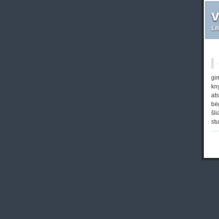
Li
gim
kn
at
bė
šl
stu