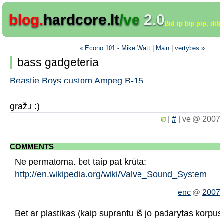
blog.
hardcore.lt
/ve
2.0
Bid ip bip pip, di
« Econo 101 - Mike Watt
|
Main
|
vertybės »
bass gadgeteria
Beastie Boys custom Ampeg B-15
gražu :)
|
#
|
ve @ 2007
COMMENTS
Ne permatoma, bet taip pat krūta:
http://en.wikipedia.org/wiki/Valve_Sound_System
enc
@
2007
Bet ar plastikas (kaip suprantu iš jo padarytas korp