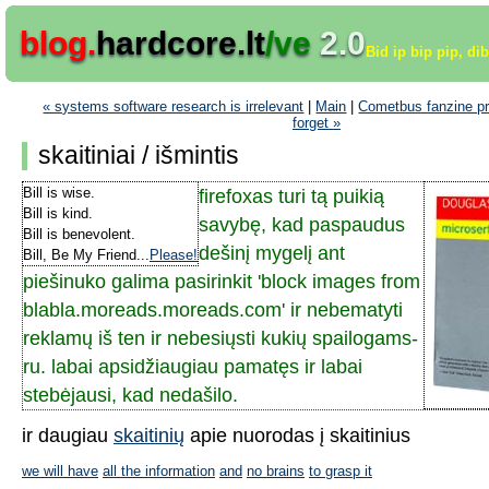
blog.
hardcore.lt
/ve
2.0
Bid ip bip pip, di
« systems software research is irrelevant
|
Main
|
Cometbus fanzine pr
forget »
skaitiniai / išmintis
Bill is wise.
firefoxas turi tą puikią
Bill is kind.
savybę, kad paspaudus
Bill is benevolent.
dešinį mygelį ant
Bill, Be My Friend...
Please!
piešinuko galima pasirinkit 'block images from
blabla.moreads.moreads.com' ir nebematyti
reklamų iš ten ir nebesiųsti kukių spailogams-
ru. labai apsidžiaugiau pamatęs ir labai
stebėjausi, kad nedašilo.
ir daugiau
skaitinių
apie nuorodas į skaitinius
we will have
all the information
and
no brains
to grasp it