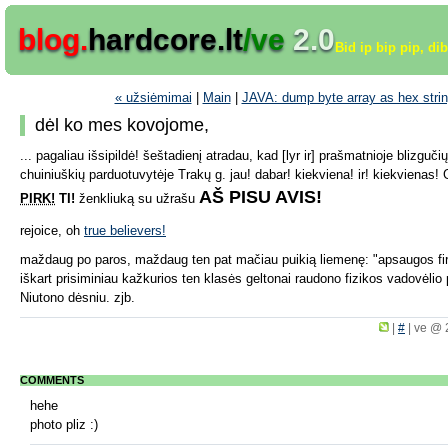
blog.
hardcore.lt
/ve
2.0
Bid ip bip pip, di
« užsiėmimai
|
Main
|
JAVA: dump byte array as hex strin
dėl ko mes kovojome,
... pagaliau išsipildė! šeštadienį atradau, kad [lyr ir] prašmatnioje blizguči
chuiniuškių parduotuvytėje Trakų g. jau! dabar! kiekviena! ir! kiekvienas!
AŠ PISU AVIS!
PIRK!
TI!
ženkliuką su užrašu
rejoice, oh
true believers!
maždaug po paros, maždaug ten pat mačiau puikią liemenę: "apsaugos 
iškart prisiminiau kažkurios ten klasės geltonai raudono fizikos vadovėlio 
Niutono dėsniu. zjb.
|
#
|
ve @ 
COMMENTS
hehe
photo pliz :)