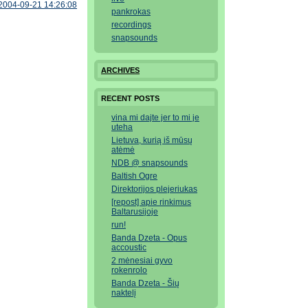
2004-09-21 14:26:08
pankrokas
recordings
snapsounds
ARCHIVES
RECENT POSTS
vina mi dajte jer to mi je
uteha
Lietuva, kurią iš mūsų
atėmė
NDB @ snapsounds
Baltish Ogre
Direktorijos plejeriukas
[repost] apie rinkimus
Baltarusijoje
run!
Banda Dzeta - Opus
accoustic
2 mėnesiai gyvo
rokenrolo
Banda Dzeta - Šių
naktelį