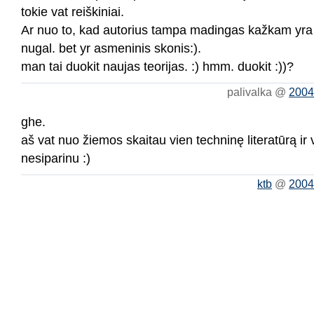
tokie vat reiškiniai.
Ar nuo to, kad autorius tampa madingas kažkam yra 
nugal. bet yr asmeninis skonis:).
man tai duokit naujas teorijas. :) hmm. duokit :))?
palivalka @
2004
ghe.
aš vat nuo žiemos skaitau vien techninę literatūrą ir v
nesiparinu :)
ktb
@
2004