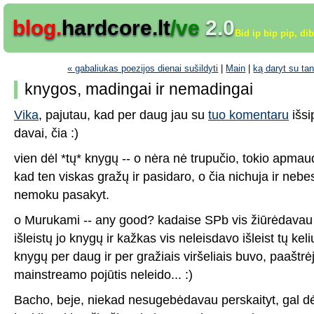
blog.
hardcore.lt
/ve
2.0
Bid ip bip pip, di
« gabaliukas poezijos dienai sušildyti
|
Main
|
ką daryt su ta
knygos, madingai ir nemadingai
Vika
, pajutau, kad per daug jau su
tuo komentaru
išsi
davai, čia :)
vien dėl *tų* knygų -- o nėra nė trupučio, tokio apma
kad ten viskas gražų ir pasidaro, o čia nichuja ir neb
nemoku pasakyt.
o Murukami -- any good? kadaise SPb vis žiūrėdavau 
išleistų jo knygų ir kažkas vis neleisdavo išleist tų kelių
knygų per daug ir per gražiais viršeliais buvo, paaštrė
mainstreamo pojūtis neleido... :)
Bacho, beje, niekad nesugebėdavau perskaityt, gal dė