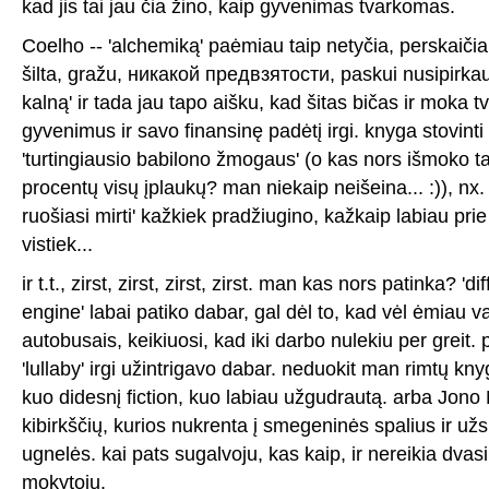
kad jis tai jau čia žino, kaip gyvenimas tvarkomas.
Coelho -- 'alchemiką' paėmiau taip netyčia, perskaiči
šilta, gražu, никакой предвзятости, paskui nusipirkau
kalną' ir tada jau tapo aišku, kad šitas bičas ir moka t
gyvenimus ir savo finansinę padėtį irgi. knyga stovinti
'turtingiausio babilono žmogaus' (o kas nors išmoko t
procentų visų įplaukų? man niekaip neišeina... :)), nx.
ruošiasi mirti' kažkiek pradžiugino, kažkaip labiau pri
vistiek...
ir t.t., zirst, zirst, zirst, zirst. man kas nors patinka? 'd
engine' labai patiko dabar, gal dėl to, kad vėl ėmiau v
autobusais, keikiuosi, kad iki darbo nulekiu per greit.
'lullaby' irgi užintrigavo dabar. neduokit man rimtų kn
kuo didesnį fiction, kuo labiau užgudrautą. arba Jono 
kibirkščių, kurios nukrenta į smegeninės spalius ir už
ugnelės. kai pats sugalvoju, kas kaip, ir nereikia dv
mokytojų.