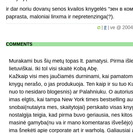
ir dar noriu dovanų senos kvailos knygelės "зен в ко
paprasta, maloniai linxma ir nepretenzinga(?).
|
#
|
ve @ 2004
COMMENTS
Murakami bus šių metų topas lt. pamatysi. Pirma išl
lietuviškai. Iki tol visi skaitė Kobą Abę.
Kažkaip visi mes jaučiamės durninami, kai pamatom,
knygų nerašo, o jas produkuoja. Ten kaip ir su tuo K
nuo to nesidaro blogesnis) ar Palahniuku. O autorius
imas elgtis, kai tampa New York times bestselling aut
snobai(nutaiyra mes, skaitytojai) perskaito visas kny
nostalgija teigia, kad pirma buvo geriausia, nes kitos 
masinė gamyba(nu va ir mano komentaras išvešėjo). 
ima šnekėti apie corporate art ir warholą. Galiausiai