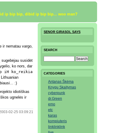
bid ip bip bip, dibid ip bip bip... woo man?
SENOR GIRASOL SAYS
e ir nematau vargo,
SEARCH
nį sugebėjau susidėt
gelio, ko nors, dar
p iH ko_reikia
CATEGORIES
Lithuanian
Antanas Škėma
iausi... :)
Knygų Skaitymas
rojekto idiotiškas
cyberpunk
iškos ugnelės ir
dr.Green
emo
etc
2003-02-25 03:09:21
karas
kompiuteris
linklinklink
live