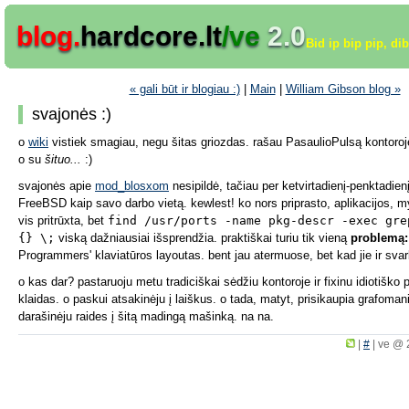
blog.
hardcore.lt
/ve
2.0
Bid ip bip pip, di
« gali būt ir blogiau :)
|
Main
|
William Gibson blog »
svajonės :)
o
wiki
vistiek smagiau, negu šitas griozdas. rašau PasaulioPulsą kontoroj
o su
šituo...
:)
svajonės apie
mod_blosxom
nesipildė, tačiau per ketvirtadienį-penktadie
FreeBSD kaip savo darbo vietą. kewlest! ko nors priprasto, aplikacijos, my
vis pritrūxta, bet
find /usr/ports -name pkg-descr -exec gre
{} \;
viską dažniausiai išsprendžia. praktiškai turiu tik vieną
problemą:
Programmers' klaviatūros layoutas. bent jau atermuose, bet kad jie ir svarb
o kas dar? pastaruoju metu tradiciškai sėdžiu kontoroje ir fixinu idiotiško p
klaidas. o paskui atsakinėju į laiškus. o tada, matyt, prisikaupia grafoman
darašinėju raides į šitą madingą mašinką. na na.
|
#
|
ve @ 