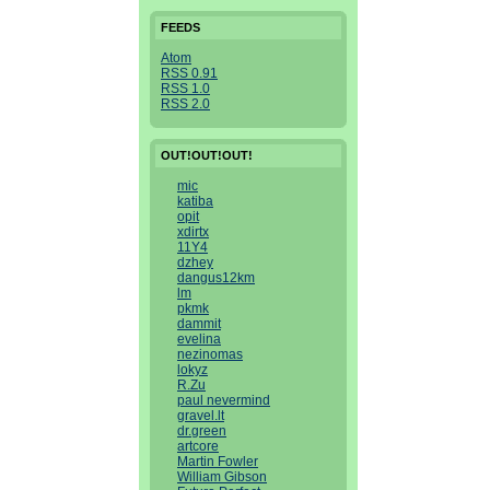
FEEDS
Atom
RSS 0.91
RSS 1.0
RSS 2.0
OUT!OUT!OUT!
mic
katiba
opit
xdirtx
11Y4
dzhey
dangus12km
lm
pkmk
dammit
evelina
nezinomas
lokyz
R.Zu
paul nevermind
gravel.lt
dr.green
artcore
Martin Fowler
William Gibson