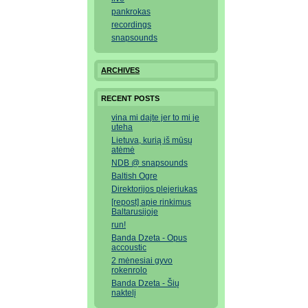
pankrokas
recordings
snapsounds
ARCHIVES
RECENT POSTS
vina mi dajte jer to mi je
uteha
Lietuva, kurią iš mūsų
atėmė
NDB @ snapsounds
Baltish Ogre
Direktorijos plejeriukas
[repost] apie rinkimus
Baltarusijoje
run!
Banda Dzeta - Opus
accoustic
2 mėnesiai gyvo
rokenrolo
Banda Dzeta - Šių
naktelį