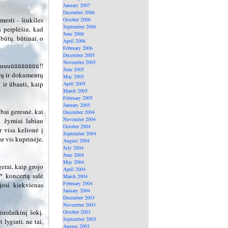
January 2007
December 2006
mesti - šiukšles
October 2006
September 2006
 perplėšiu, kad
June 2006
būtų. būtinai. o
April 2006
February 2006
December 2005
November 2005
duuuuūūūūūūūū!!
June 2005
nygų ir dokumentų
May 2005
i ir ūbauti, kaip
April 2005
March 2005
February 2005
January 2005
bai geresnė. kai
December 2004
November 2004
ni žymiai labiau
October 2004
r visa kelionė į
September 2004
ar vis kuprinėje,
August 2004
July 2004
June 2004
May 2004
erai, kaip grojo
April 2004
* koncertų salė
March 2004
February 2004
josi kiekvienas
January 2004
December 2003
November 2003
iuolaikinį šokį.
October 2003
September 2003
 lyginti. ne tai,
August 2003