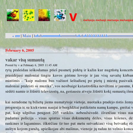
v
:: meluoju meluoji meluoja meluoja
« rrrr
|
Main
|
hrhrhrrrrrrrrrrrrrrhrrrrrrrrrrrrhrhrhrhhhhhhhhhhhrrrrrrrrrrrrrrrrrrrrrr
February 6, 2005
vakar visą sumautą
Posted by v at February 6, 2005 11:45 AM
rytą praleidau ieškodamas prieš pusmetį pirktų ir kažin kur nugrūstų koncerto
prasidėjusi maloniai tingiu kavos gėrimu lovoje ir jau visą savaitę kirba
mintimis - "kaip malonu bus važiuot šeštadienį po pietų į miestą pasivaikš
maloniai praleisti su muzika", vos nesibaigė katastrofiška neviltimi ir jausmu, 
sėdėti namie ir žiūrėti televizorių, na, geriausiu atveju žiūrėti kokį sumautą išn
kai neradome tų bilietų jiems numatytoje vietoje, nuotaika pradėjo ristis že
progresija ir, su kiekvienu naujai ir bergždžiai patikrintu namų kampu, greitai v
pat, kaip užpiltas peugeot 205 variklis. nebeužsivedė. išverčiau visus n
padarius policija - visas spintas visas dokumentų dėžes, visas kišenes, dėž
rankines ir lagaminus. iškrėčiau (ir tuo pat metu sutvarkiau) visą betvarkę rū
auštyn kojom garažą, apieškojau abi mašinas, vienoje jų radau to velnio konc