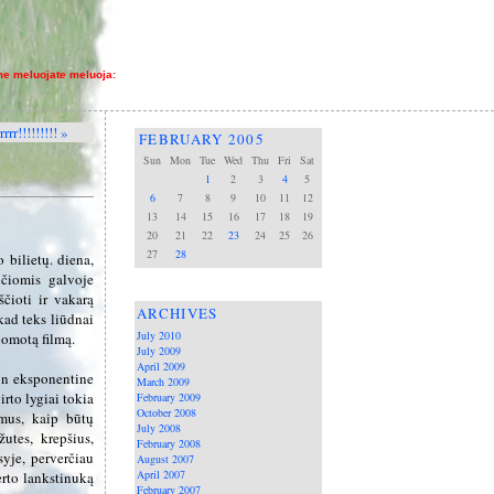
me meluojate meluoja:
rrr!!!!!!!!! »
FEBRUARY 2005
Sun
Mon
Tue
Wed
Thu
Fri
Sat
1
2
3
4
5
6
7
8
9
10
11
12
13
14
15
16
17
18
19
20
21
22
23
24
25
26
27
28
 bilietų. diena,
nčiomis galvoje
čioti ir vakarą
ARCHIVES
kad teks liūdnai
July 2010
uomotą filmą.
July 2009
April 2009
myn eksponentine
March 2009
irto lygiai tokia
February 2009
October 2008
amus, kaip būtų
July 2008
utes, krepšius,
February 2008
syje, perverčiau
August 2007
April 2007
erto lankstinuką
February 2007