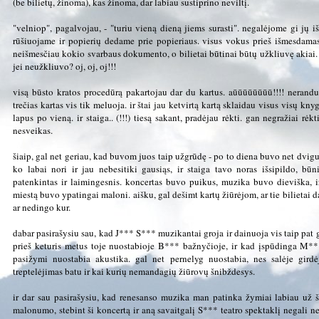
(be bilietų, žinoma), kas žinoma, dar labiau sustiprino neviltį.
"velniop", pagalvojau, - "turiu vieną dieną jiems surasti". negalėjome gi jų iš
rūšiuojame ir popierių dedame prie popieriaus. visus vokus prieš išmesdamas
neišmesčiau kokio svarbaus dokumento, o bilietai būtinai būtų užkliuvę akiai. 
jei neužkliuvo? oj, oj, oj!!!
visą būsto kratos procedūrą pakartojau dar du kartus. aūūūūūūūū!!!! neran
trečias kartas vis tik meluoja. ir štai jau ketvirtą kartą sklaidau visus visų k
lapus po vieną. ir staiga.. (!!!) tiesą sakant, pradėjau rėkti. gan negražiai rėkt
nesveikas.
šiaip, gal net geriau, kad buvom juos taip užgrūdę - po to diena buvo net dvigu
ko labai nori ir jau nebesitiki gausiąs, ir staiga tavo noras išsipildo, bū
patenkintas ir laimingesnis. koncertas buvo puikus, muzika buvo dieviška, i
miestą buvo ypatingai maloni. aišku, gal dešimt kartų žiūrėjom, ar tie bilietai d
ar nedingo kur.
dabar pasirašysiu sau, kad J*** S*** muzikantai groja ir dainuoja vis taip pat g
prieš keturis metus toje nuostabioje B*** bažnyčioje, ir kad įspūdinga M**
pasižymi nuostabia akustika. gal net pernelyg nuostabia, nes salėje girdė
treptelėjimas batu ir kai kurių nemandagių žiūrovų šnibždesys.
ir dar sau pasirašysiu, kad renesanso muzika man patinka žymiai labiau už š
malonumo, stebint ši koncertą ir aną savaitgalį S*** teatro spektaklį negali net