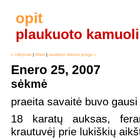
opit
plaukuoto kamuol
« rūkymas
|
Main
|
saulėtos dienos proga »
Enero 25, 2007
sėkmė
praeita savaitė buvo gausi d
18 karatų auksas, ferar
krautuvėj prie lukiškių aikš