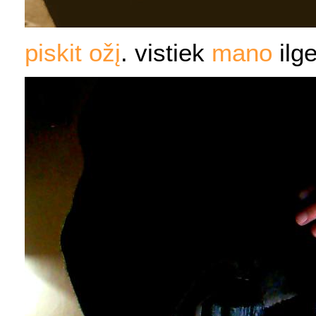
piskit ožį
. vistiek
mano
ilge