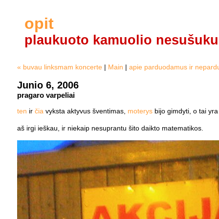
opit
plaukuoto kamuolio nesušuku
« buvau linksmam koncerte
|
Main
|
apie parduodamus ir nepard
Junio 6, 2006
pragaro varpeliai
ten
ir
čia
vyksta aktyvus šventimas,
moterys
bijo gimdyti, o tai yr
aš irgi ieškau, ir niekaip nesuprantu šito daikto matematikos.