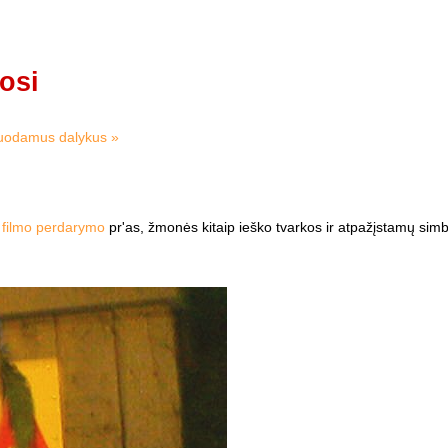
osi
uodamus dalykus »
a
filmo perdarymo
pr'as, žmonės kitaip ieško tvarkos ir atpažįstamų sim