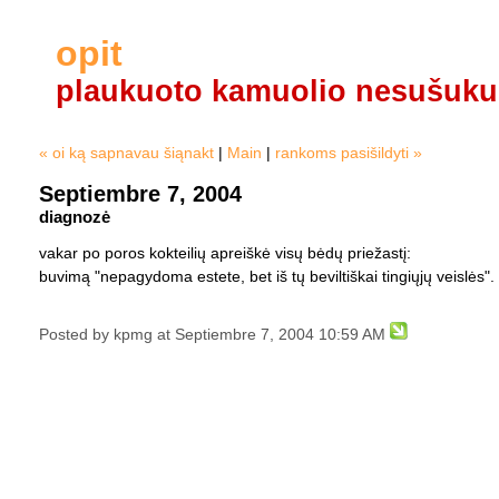
opit
plaukuoto kamuolio nesušuku
« oi ką sapnavau šiąnakt
|
Main
|
rankoms pasišildyti »
Septiembre 7, 2004
diagnozė
vakar po poros kokteilių apreiškė visų bėdų priežastį:
buvimą "nepagydoma estete, bet iš tų beviltiškai tingiųjų veislės".
Posted by kpmg at Septiembre 7, 2004 10:59 AM