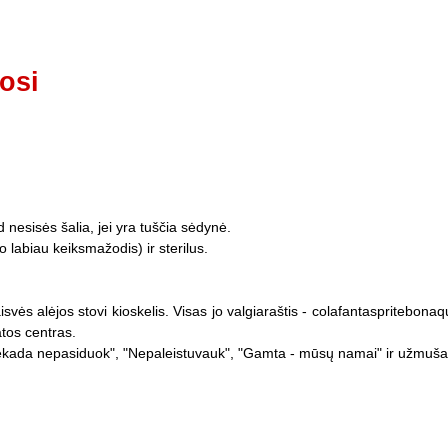
osi
d nesisės šalia, jei yra tuščia sėdynė.
o labiau keiksmažodis) ir sterilus.
vės alėjos stovi kioskelis. Visas jo valgiaraštis - colafantaspritebonaq
atos centras.
"Niekada nepasiduok", "Nepaleistuvauk", "Gamta - mūsų namai" ir užmušant