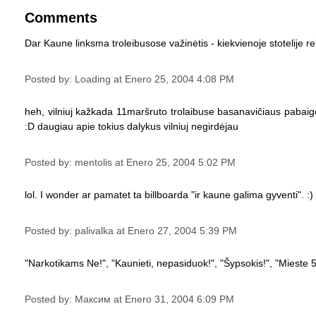
Comments
Dar Kaune linksma troleibusose važinėtis - kiekvienoje stotelije r
Posted by: Loading at Enero 25, 2004 4:08 PM
heh, vilniuj kažkada 11maršruto trolaibuse basanavičiaus pabaigo
:D daugiau apie tokius dalykus vilniuj negirdėjau
Posted by: mentolis at Enero 25, 2004 5:02 PM
lol. I wonder ar pamatet ta billboarda "ir kaune galima gyventi". 
Posted by: palivalka at Enero 27, 2004 5:39 PM
"Narkotikams Ne!", "Kaunieti, nepasiduok!", "Šypsokis!", "Mieste 50
Posted by: Максим at Enero 31, 2004 6:09 PM