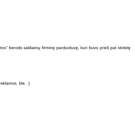
os" berods saldainių firminę parduotuvę, kuri buvo prieš pat stotelę
eklamos. ble. :)