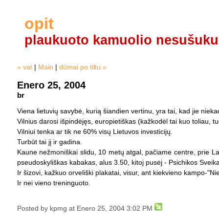
opit
plaukuoto kamuolio nesušuku
« vat
|
Main
|
dūmai po tiltu »
Enero 25, 2004
br
Viena lietuvių savybė, kurią šiandien vertinu, yra tai, kad jie nieka
Vilnius darosi išpindėjęs, europietiškas (kažkodėl tai kuo toliau, tu
Vilniui tenka ar tik ne 60% visų Lietuvos investicijų.
Turbūt tai jį ir gadina.
Kaune nežmoniškai slidu, 10 metų atgal, pačiame centre, prie Lais
pseudoskyliškas kabakas, alus 3.50, kitoj pusėj - Psichikos Sveik
Ir šizovi, kažkuo orveliški plakatai, visur, ant kiekvieno kampo-
Ir nei vieno treninguoto.
Posted by kpmg at Enero 25, 2004 3:02 PM