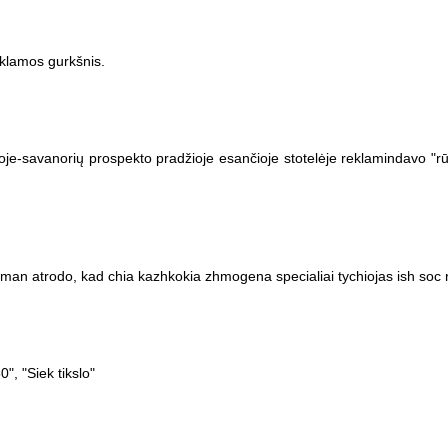
eklamos gurkšnis.
je-savanorių prospekto pradžioje esančioje stotelėje reklamindavo "rūt
:) man atrodo, kad chia kazhkokia zhmogena specialiai tychiojas ish soc r
", "Siek tikslo"