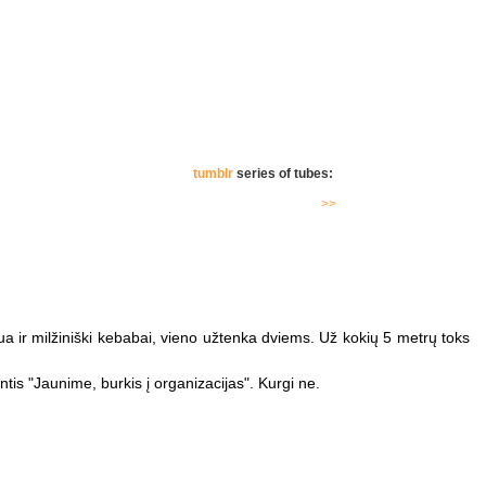
tumblr
series of tubes:
>>
ua ir milžiniški kebabai, vieno užtenka dviems. Už kokių 5 metrų toks
is "Jaunime, burkis į organizacijas". Kurgi ne.