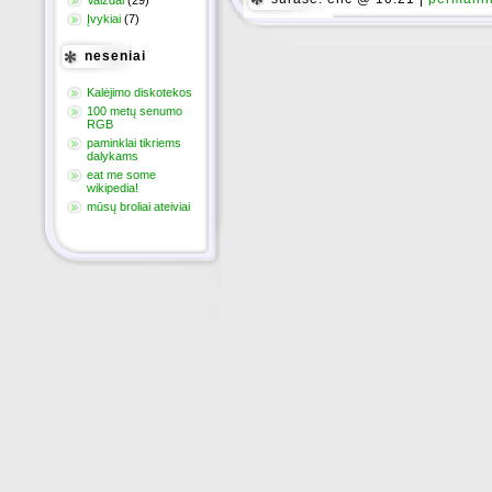
Įvykiai
(7)
neseniai
Kalėjimo diskotekos
100 metų senumo
RGB
paminklai tikriems
dalykams
eat me some
wikipedia!
mūsų broliai ateiviai