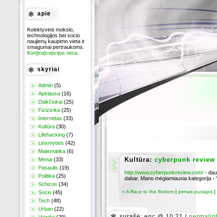
apie
Kolektyvinė mokslo,
technologijos bei socio
naujienų kaupimo vieta ir
smagumai pertraukoms.
Kon[tra]cepcijos nera
.
skyriai
Admin
(5)
Apklausa
(16)
Daikčiukai
(25)
Fizizizika
(25)
Internetas
(33)
Kultūra
(30)
Lifehacking
(7)
Linxmybės
(42)
Matematika
(6)
Kultūra:
cyberpunk review
Menai
(33)
Pasaulis
(19)
http://www.cyberpunkreview.com/
- daug
Politika
(25)
dabar. Mano mėgiamiausia kategorija - 
Schizos
(34)
« A Race to the Bottom
|
pirmas puslapis
|
Socio
(45)
Tech
(48)
Urban
(22)
surašė: enc @ 10:21 |
permalin
Vaizdai
(29)