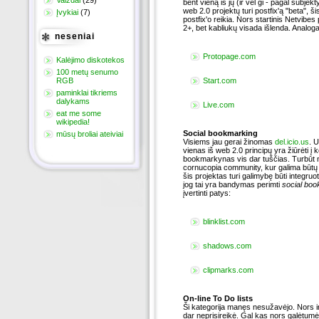
bent vieną iš jų (ir vėl gi - pagal subjek
web 2.0 projektų turi postfix'ą "beta", šis
Įvykiai
(7)
postfix'o reikia. Nors startinis Netvibes
2+, bet kabliukų visada išlenda. Analoga
neseniai
Protopage.com
Kalėjimo diskotekos
100 metų senumo
RGB
Start.com
paminklai tikriems
dalykams
Live.com
eat me some
wikipedia!
Social bookmarking
mūsų broliai ateiviai
Visiems jau gerai žinomas
del.icio.us
. 
vienas iš web 2.0 principų yra žiūrėti į 
bookmarkynas vis dar tuščias. Turbūt 
cornucopia community, kur galima būtų me
šis projektas turi galimybę būti integru
jog tai yra bandymas perimti
social bo
įvertinti patys:
blinklist.com
shadows.com
clipmarks.com
On-line To Do lists
Ši kategorija manęs nesužavėjo. Nors ir
dar neprisireikė. Gal kas nors galėtumė