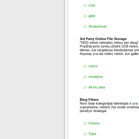
Zoto
glide
Shutterbook
3rd Party Online File Storage
"HDD vietos niekados nebus per daug" sk
Pradžiai jums turėtų užtekti 1GB viet
dienas, kai vargdavau bandydamas prisi
Anyway yra dar kelios vietos, kur galite
xdrive
omnidrive
All my data
Blog Filters
Nors šioje kategorijoje laimėtojas ir yra
suprantama, nebent Jūs esate smarkiai 
parašyti. Analogai:
Findory
Topix