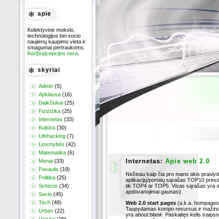
apie
Kolektyvinė mokslo,
technologijos bei socio
naujienų kaupimo vieta ir
smagumai pertraukoms.
Kon[tra]cepcijos nera
.
skyriai
Admin
(5)
Apklausa
(16)
Daikčiukai
(25)
Fizizizika
(25)
Internetas
(33)
Kultūra
(30)
Lifehacking
(7)
Linxmybės
(42)
Matematika
(6)
Internetas:
Apie web 2.0
Menai
(33)
Pasaulis
(19)
Nežinau kaip čia pro mano akis prasly
Politika
(25)
aplikacijų/portalų sąrašas TOP10 princi
Schizos
(34)
tik TOP4 ar TOP5. Visas sąrašas yra susk
apdovanojimai gaunasi).
Socio
(45)
Tech
(48)
Web 2.0 start pages
(a.k.a. hompages
Taupydamas kompo resursus ir mažind
Urban
(22)
yra
about:blank
. Paskaitęs kelis traips
Vaizdai
(29)