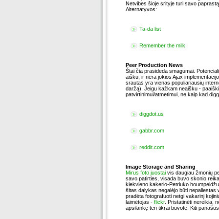
Netvibes šioje srityje turi savo paprastą
Alternatyvos:
Ta-da list
Remember the milk
Peer Production News
Štai čia prasideda smagumai. Potencia
aišku, ir nėra jokios Ajax implementacij
srautas yra vienas populiariausių intern
daržą). Jeigu kažkam neaišku - paaiškin
patvirtinimui/atmetimui, ne kaip kad dig
diggdot.us
gabbr.com
reddit.com
Image Storage and Sharing
Mirus foto juostai
vis daugiau žmonių p
savo patirties, visada buvo skonio reika
kiekvieno kakerio-Petriuko houmpeidžu
šitas dalykas negalėjo būti nepaliestas
pradėta fotografuoti netgi vakarinį koji
laimėtojas -
flickr
. Pristatinėti nereikia,
apsilankę ten tikrai buvote. Kiti panašus