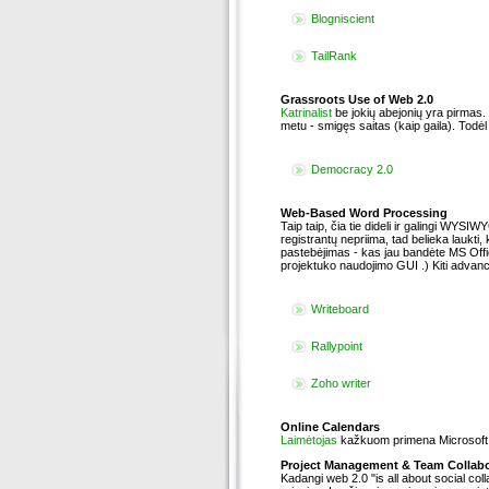
Blogniscient
TailRank
Grassroots Use of Web 2.0
Katrinalist
be jokių abejonių yra pirmas
metu - smigęs saitas (kaip gaila). Todė
Democracy 2.0
Web-Based Word Processing
Taip taip, čia tie dideli ir galingi WYSIWY
registrantų nepriima, tad belieka laukti,
pastebėjimas - kas jau bandėte MS Offi
projektuko naudojimo GUI .) Kiti advanc
Writeboard
Rallypoint
Zoho writer
Online Calendars
Laimėtojas
kažkuom primena Microsoft O
Project Management & Team Collabo
Kadangi web 2.0 "is all about social colla