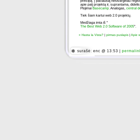
principą. Į pačiausią nesivarginau regis
apie patį projektą ir, suprantama, dide
Plojimai
Basecamp
. Analogas,
central 
Tiek šiam kartui web 2.0 projektų.
Medžiaga imta iš "
The Best Web 2.0 Software of 2005
".
« Hasta la Vista?
|
pirmas puslapis
|
Apie w
surašė: enc @ 13:53 |
permalin