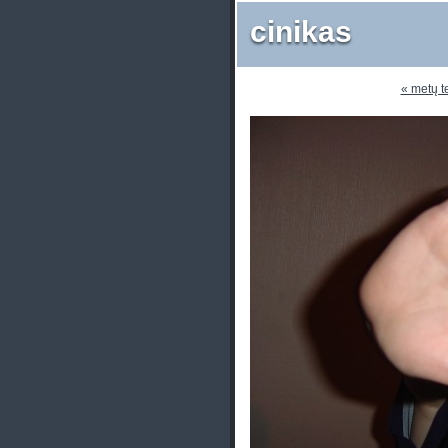
cinikas
« metų t